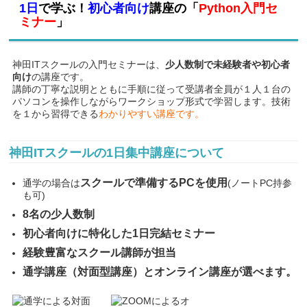
1日
で学ぶ！
初心者向け
講座の「
Python入門セ
ミナー
」
神田ITスクールの入門セミナーは、
少人数制で未経験者や初心者
向け
の講座です。
講師の丁寧な説明とともに手順に従って受講者全員が１人１台の
パソコンを操作しながらワークショップ形式で学習します。技術
を１から習得できる
わかりやすい講座です。
神田ITスクールの1日集中講座について
スクールで準備するPCを使用
通学の場合は
(ノートPC持参
も可)
8名の少人数制
初心者向けに特化した1日完結セミナー
経験豊富なスクール講師が担当
通学講座（対面型講座）とオンライン講座が選べます。