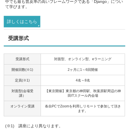
中でも最も普及率の高いフレームワークである「Django」につい
て学びます。
詳しくはこちら
受講形式
受講形式
対面型、オンライン型、eラーニング
開催回数(※1)
2ヶ月に1～6回開催
定員(※1)
4名～8名
対面型(会場受
【東京開催】東京都の神田駅、秋葉原駅周辺の神
講）
田ITスクール内会場
オンライン受講
各自PCでZoomを利用しリモートで参加して頂き
ます。
(※1) 講座により異なります。