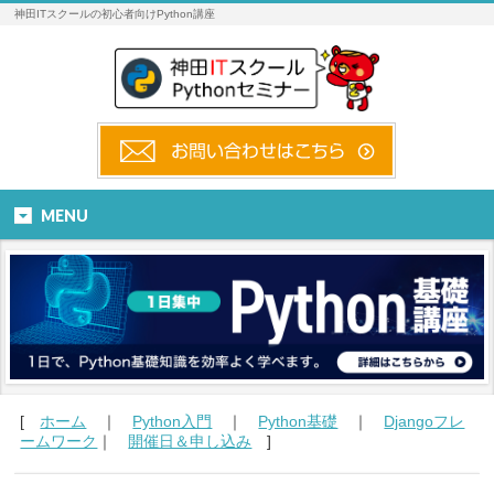
神田ITスクールの初心者向けPython講座
MENU
[
ホーム
｜
Python入門
｜
Python基礎
｜
Djangoフレ
ームワーク
｜
開催日＆申し込み
]