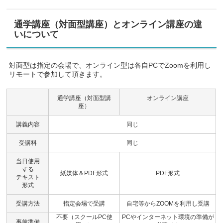
通学講座（対面型講座）とオンライン講座の違
いについて
対面型は指定の会場で、オンライン型は各自PCでZoomを利用し
リモートで参加して頂きます。
通学講座（対面型講
オンライン講座
座）
講義内容
同じ
受講料
同じ
当日使用
する
紙媒体＆PDF形式
PDF形式
テキスト
形式
受講方法
指定会場で受講
自宅等からZOOMを利用し受講
不要（スクールPC使
PCやインターネット環境の準備が
事前準備