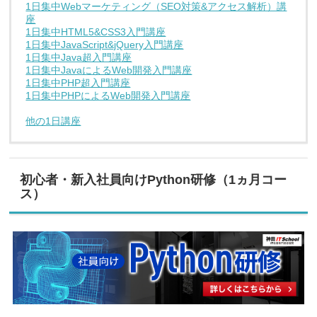
1日集中Webマーケティング（SEO対策&アクセス解析）講
座
1日集中HTML5&CSS3入門講座
1日集中JavaScript&jQuery入門講座
1日集中Java超入門講座
1日集中JavaによるWeb開発入門講座
1日集中PHP超入門講座
1日集中PHPによるWeb開発入門講座
他の1日講座
初心者・新入社員向けPython研修（1ヵ月コー
ス）