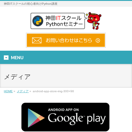
神田ITスクールの初心者向けPython講座
MENU
メディア
HOME
»
メディア
»
android-app-store-img-300×98